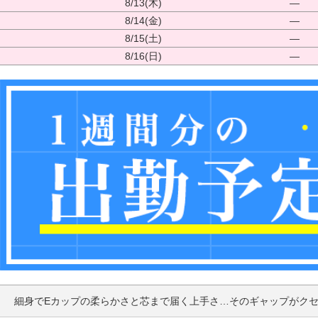
8/13(木)
―
8/14(金)
―
8/15(土)
―
8/16(日)
―
細身でEカップの柔らかさと芯まで届く上手さ…そのギャップがク