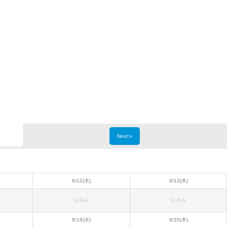
Next≫
8/12(水)
8/13(木)
お休み
お休み
8/19(水)
8/20(木)