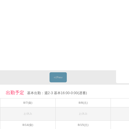
≪Prev
出勤予定
基本出勤：週2-3 基本16:00-0:00(遅番)
8/7(金)
8/8(土)
お休み
お休み
8/14(金)
8/15(土)