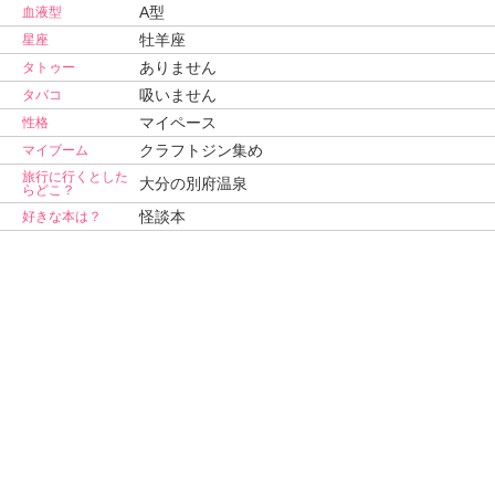
A型
血液型
牡羊座
星座
ありません
タトゥー
吸いません
タバコ
マイペース
性格
クラフトジン集め
マイブーム
旅行に行くとした
大分の別府温泉
らどこ？
怪談本
好きな本は？