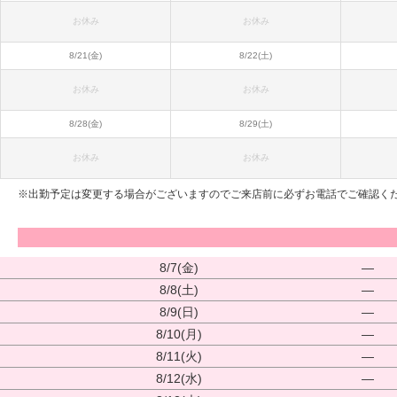
お休み
お休み
8/21(金)
8/22(土)
お休み
お休み
8/28(金)
8/29(土)
お休み
お休み
※出勤予定は変更する場合がございますのでご来店前に必ずお電話でご確認く
8/7(金)
―
8/8(土)
―
8/9(日)
―
8/10(月)
―
8/11(火)
―
8/12(水)
―