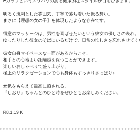
Eカップというメリハリのある健康的なスタイルが目をひきます。
明るく溌剌とした雰囲気、丁寧で落ち着いた振る舞い。
まさに【理想の女の子】を体現したような存在です。
得意のマッサージは、男性を喜ばせたいという彼女の優しさの表れ。
ゆったりした彼女のそばにいるだけで、日常の忙しさを忘れさせてく
彼女自身マイペースな一面があるからこそ、
相手との心地よい距離感を保つことができます。
楽しいおしゃべりで盛り上がり、
極上のリラクゼーションで心も身体もすっきりさっぱり♪
元気をもらえて最高に癒される。
『しおり』ちゃんとのひと時をぜひともお楽しみください。
R8.1.19 K