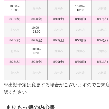
10:00～
10:00～
お休み
お休み
お休み
18:00
18:00
8/13(木)
8/14(金)
8/15(土)
8/16(日)
8/17(月)
10:00～
お休み
お休み
お休み
お休み
18:00
8/20(木)
8/21(金)
8/22(土)
8/23(日)
8/24(月)
10:00～
お休み
お休み
お休み
お休み
18:00
8/27(木)
8/28(金)
8/29(土)
8/30(日)
8/31(月)
お休み
お休み
お休み
お休み
お休み
※出勤予定は変更する場合がございますのでご来
認ください
まりもっ娘の内心書