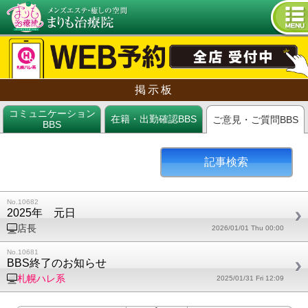
tog
nav
掲示板
コミュニケーション
在籍・出勤確認BBS
ご意見・ご質問BBS
BBS
記事検索
No.10682
2025年 元日
店長
2026/01/01 Thu 00:00
No.10681
BBS終了のお知らせ
札幌ハレ系
2025/01/31 Fri 12:09