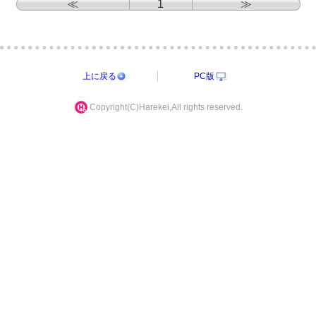
≪
1
≫
上に戻る
PC版
Copyright(C)Harekei,All rights reserved.