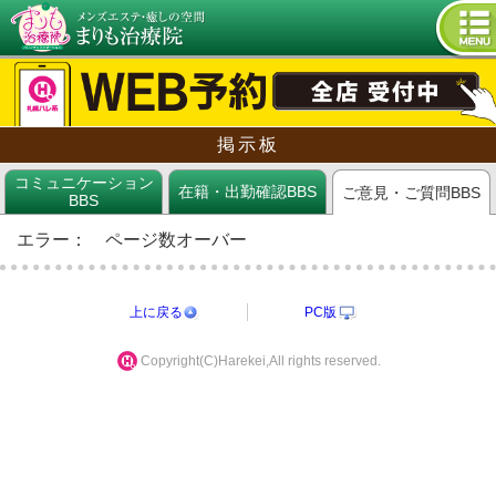
tog
nav
掲示板
コミュニケーション
在籍・出勤確認BBS
ご意見・ご質問BBS
BBS
エラー：
ページ数オーバー
上に戻る
PC版
Copyright(C)Harekei,All rights reserved.